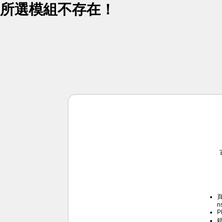
所選模組不存在！
頁
n
P
錯