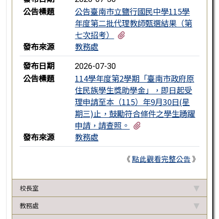
公告標題
公告臺南市立鹽行國民中學115學
年度第二批代理教師甄選結果（第
有1個附檔
七次招考）
發布來源
教務處
發布日期
2026-07-30
公告標題
114學年度第2學期「臺南市政府原
住民族學生獎助學金」，即日起受
理申請至本（115）年9月30日(星
期三)止，鼓勵符合條件之學生踴躍
有2個附檔
申請，請查照。
發布來源
教務處
《
點此觀看完整公告
》
校長室
教務處