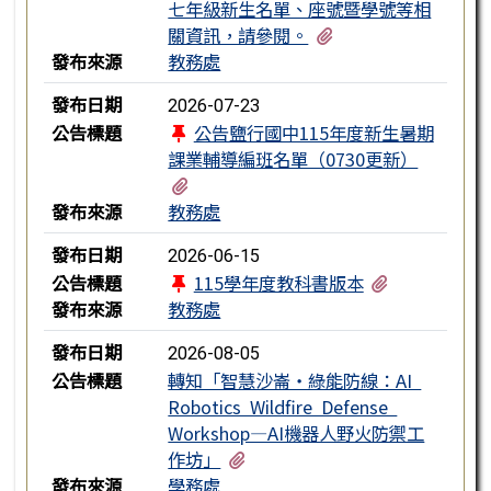
七年級新生名單、座號暨學號等相
有1個附檔
關資訊，請參閱。
發布來源
教務處
發布日期
2026-07-23
公告標題
公告鹽行國中115年度新生暑期
課業輔導編班名單（0730更新）
有1個附檔
發布來源
教務處
發布日期
2026-06-15
有1個附檔
公告標題
115學年度教科書版本
發布來源
教務處
發布日期
2026-08-05
公告標題
轉知「智慧沙崙・綠能防線：AI
Robotics Wildfire Defense
Workshop—AI機器人野火防禦工
有1個附檔
作坊」
發布來源
學務處